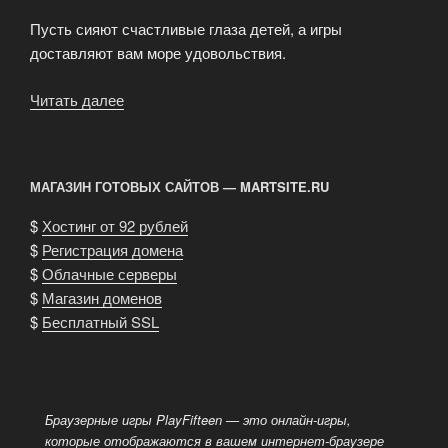
Пусть сияют счастливые глаза детей, а игры
доставляют вам море удовольствия.
Читать далее
«Учите
детей
играть
самостоятельно
МАГАЗИН ГОТОВЫХ САЙТОВ — MARTSITE.RU
на
Play
$
Хостинг от 92 рублей
Fifteen»
$
Регистрация домена
$
Облачные серверы
$
Магазин доменов
$
Бесплатный SSL
Браузерные игры PlayFifteen — это онлайн-игры,
которые отображаются в вашем интернет-браузере