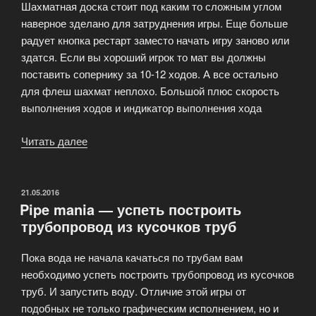
Шахматная доска стоит под каким то сложным углом
наверное зделано для затруднения игры. Еще больше
радует кнопка рестарт заместо начать игру заново или
здатся. Если вы хороший игрок то мат вы должны
поставить сопернику за 10-12 ходов. А все остально
для флеш шахмат неплохо. Большой плюс скорость
выполнения ходов и индикатор выполнения хода
Читать далее
«Шахматы
«FlashChess»»
ОПУБЛИКОВАНО
21.05.2016
Pipe mania — успеть построить
трубопровод из кусочков труб
Пока вода не начала качаться по трубам вам
необходимо успеть построить трубопровод из кусочков
труб. И запустить воду. Отличие этой игры от
подобных не только графическим исполнением, но и