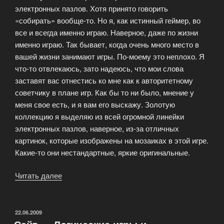
электронных пазлов. Хотя принято говорить
кусочков
«собирать» вообще-то. Но я, как истинный геймер, во
труб»
все и всегда именно играю. Наверное, даже по жизни
именно играю. Так бывает, когда очень много место в
вашей жизни занимают игры. По-моему это неплохо. Я
что-то отвлекаюсь, зато надеюсь, что мои слова
заставят вас отнестись ко мне как к авторитетному
советчику в плане игр. Как бы то ни было, мнение у
меня свое есть, и я вам его выскажу. Золотую
коллекцию я выделяю из всей огромной линейки
электронных пазлов, наверное, из-за отличных
картинок, которые изображены на мозаиках в этой игре.
Какие-то они нестандартные, яркие оригинальные.
Читать далее
«Скачать
пазлы.
Золотая
коллекция»
ОПУБЛИКОВАНО
22.06.2009