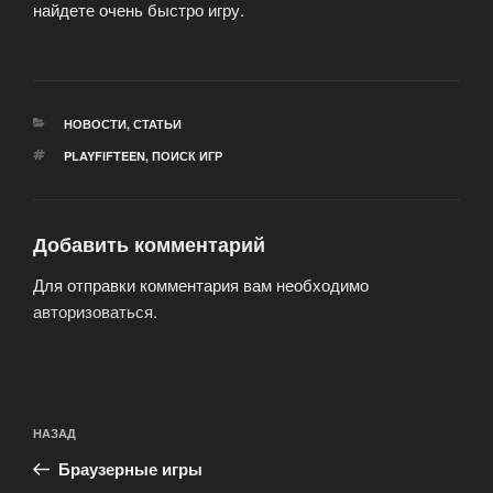
найдете очень быстро игру.
РУБРИКИ
НОВОСТИ
,
СТАТЬИ
МЕТКИ
PLAYFIFTEEN
,
ПОИСК ИГР
Добавить комментарий
Для отправки комментария вам необходимо
авторизоваться
.
Навигация
Предыдущая
НАЗАД
по
запись:
записям
Браузерные игры