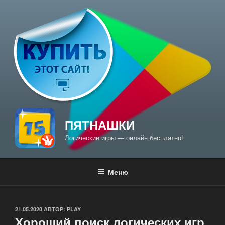
Перейти
к
содержимому
ПЯТНАШКИ
Логические игры — онлайн бесплатно!
Меню
ОПУБЛИКОВАНО
21.05.2020
АВТОР:
PLAY
Хороший поиск логических игр