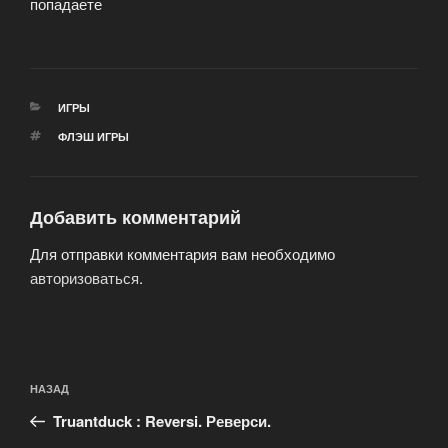
попадаете
РУБРИКИ
ИГРЫ
МЕТКИ
ФЛЭШ ИГРЫ
Добавить комментарий
Для отправки комментария вам необходимо
авторизоваться
.
Навигация
Предыдущая
НАЗАД
по
запись:
записям
Truantduck : Reversi. Реверси.