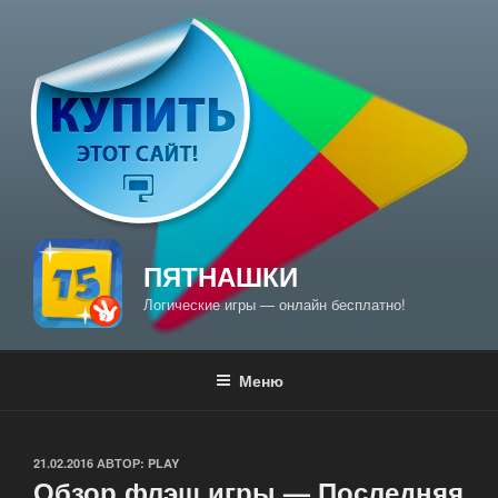
Перейти
к
содержимому
ПЯТНАШКИ
Логические игры — онлайн бесплатно!
Меню
ОПУБЛИКОВАНО
21.02.2016
АВТОР:
PLAY
Обзор флэш игры — Последняя