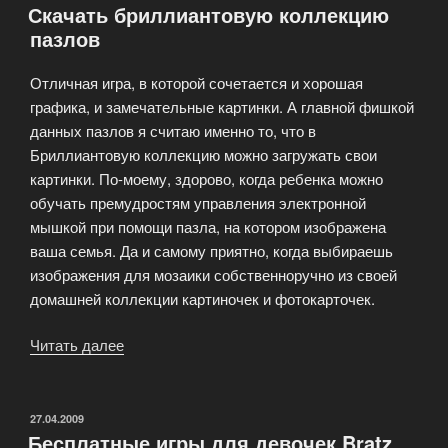
Скачать бриллиантовую коллекцию
пазлов
Отличная игра, в которой сочетается и хорошая
графика, и замечательные картинки. А главной фишкой
данных пазлов я считаю именно то, что в
Бриллиантовую коллекцию можно загружать свои
картинки. По-моему, здорово, когда ребенка можно
обучать премудростям управления электронной
мышкой при помощи пазла, на котором изображена
ваша семья. Да и самому приятно, когда выбираешь
изображения для мозаики собственноручно из своей
домашней коллекции картиночек и фотокарточек.
Читать далее
«Скачать
бриллиантовую
коллекцию
пазлов»
ОПУБЛИКОВАНО
27.04.2009
Бесплатные игры для девочек Bratz