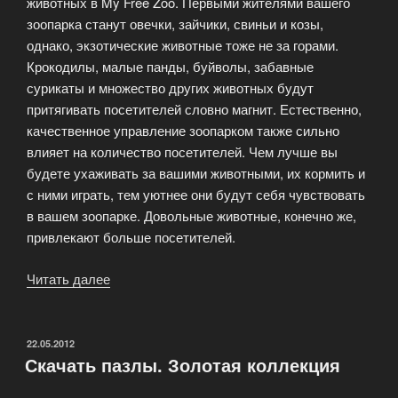
животных в My Free Zoo. Первыми жителями вашего
зоопарка станут овечки, зайчики, свиньи и козы,
однако, экзотические животные тоже не за горами.
Крокодилы, малые панды, буйволы, забавные
сурикаты и множество других животных будут
притягивать посетителей словно магнит. Естественно,
качественное управление зоопарком также сильно
влияет на количество посетителей. Чем лучше вы
будете ухаживать за вашими животными, их кормить и
с ними играть, тем уютнее они будут себя чувствовать
в вашем зоопарке. Довольные животные, конечно же,
привлекают больше посетителей.
Читать далее
«My
Free
Zoo
–
ОПУБЛИКОВАНО
22.05.2012
Скачать пазлы. Золотая коллекция
Управляйте
своим