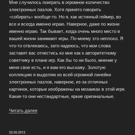
Мне случилось поиграть в огромное количество
собственным
электронных пазлов. Хотя принято говорить
зоопарком»
«собирать» вообще-то. Но я, как истинный геймер, во
все и всегда именно играю. Наверное, даже по жизни
именно играю. Так бывает, когда очень много место в
вашей жизни занимают игры. По-моему это неплохо. Я
что-то отвлекаюсь, зато надеюсь, что мои слова
заставят вас отнестись ко мне как к авторитетному
советчику в плане игр. Как бы то ни было, мнение у
меня свое есть, и я вам его выскажу. Золотую
коллекцию я выделяю из всей огромной линейки
электронных пазлов, наверное, из-за отличных
картинок, которые изображены на мозаиках в этой игре.
Какие-то они нестандартные, яркие оригинальные.
Читать далее
«Скачать
пазлы.
Золотая
коллекция»
ОПУБЛИКОВАНО
22.05.2012